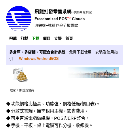
飛龍批發零售系統
(+貿易單證系統)
Freedomized POS
™
Clouds
收銀機+進銷存＠分散雲端
飛龍
訂製
下載
價目
支援
首頁
多倉庫、多店舖、可配合會計系統
免費下載使用
安裝及使用指
引
Windows/Android/iOS
在家工作 遙距營商
◆
功能價格比極高。功能強、價格低廉(
價目表
)。
◆
分散式雲端
，無需租用主機，節省費用。
◆
可用普通電腦做總機，POS與ERP整合。
◆
手機、平板、桌上電腦可作分機、收銀機。