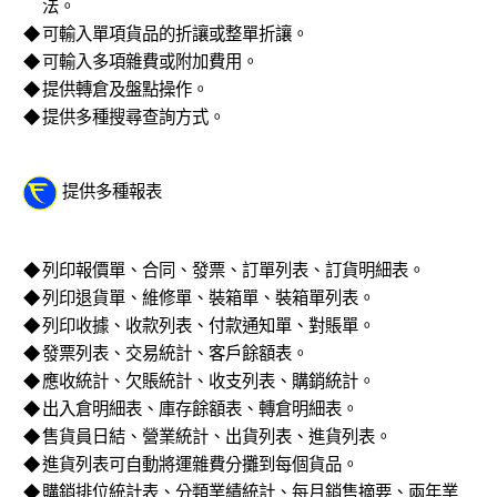
法。
◆
可輸入單項貨品的折讓或整單折讓。
◆
可輸入多項雜費或附加費用。
◆
提供轉倉及盤點操作。
◆
提供多種搜尋查詢方式。
提供多種報表
◆
列印報價單、合同、發票、訂單列表、訂貨明細表。
◆
列印退貨單、維修單、裝箱單、裝箱單列表。
◆
列印收據、收款列表、付款通知單、對賬單。
◆
發票列表、交易統計、客戶餘額表。
◆
應收統計、欠賬統計、收支列表、購銷統計。
◆
出入倉明細表、庫存餘額表、轉倉明細表。
◆
售貨員日結、營業統計、出貨列表、進貨列表。
◆
進貨列表可自動將運雜費分攤到每個貨品。
◆
購銷排位統計表、分類業績統計、每月銷售摘要、兩年業