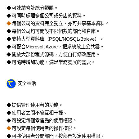
◆
可連結會計總分類賬。
◆
可同時處理多個公司或分店的資料。
◆
每個公司的資料完全獨立，亦可共享基本資料。
◆
每個公司均可開設不限個數的部門和倉庫。
◆
支持大型資料庫（
PSQL/NOSQL/Btrieve
）。
◆
可配合
Microsoft Azure
，把系統放上公共雲。
◆
開放大部份程式源碼，方便自行修改應用。
◆
可隨時增加功能，滿足業務發展的需要。
安全靈活
◆
提供管理使用者的功能。
◆
使用者之間不會互相干擾。
◆
可設定每個零售點的使用權限。
◆
可設定每個使用者的操作權限。
◆
可將使用者分開部門，按部門設定使用權限。